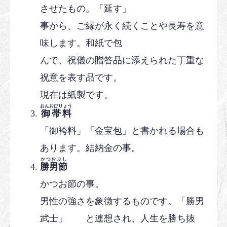
させたもの。「延す」
事から、ご縁が永く続くことや長寿を意
味します。和紙で包
んで、祝儀の贈答品に添えられた丁重な
祝意を表す品です。
現在は紙製です。
おんおびりょう
御帯料
「御袴料」「金宝包」と書かれる場合も
あります。結納金の事。
かつおぶし
勝男節
かつお節の事。
男性の強さを象徴するものです。「勝男
武士」 と連想され、人生を勝ち抜