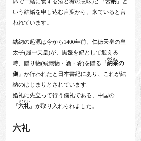
席で一緒に食する酒と肴の意味)と『
云納
』と
いう結婚を申し込む言葉から、来ていると言
われています。
結納の起源は今から1400年前、仁徳天皇の皇
太子(履中天皇)が、黒媛を妃として迎える
のうさい
時、贈り物(絹織物・酒・肴)を贈る『
納采
の
儀
』が行われたと日本書紀にあり、これが結
納のはじまりとされています。
婚礼に先立って行う儀礼である、中国の
りくれい
『
六礼
』が取り入れられました。
六礼