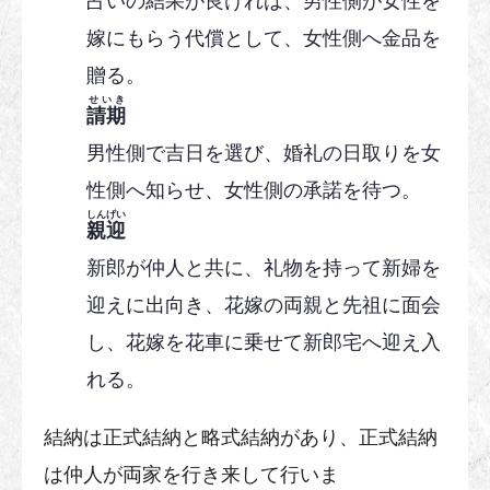
占いの結果が良ければ、男性側が女性を
嫁にもらう代償として、女性側へ金品を
贈る。
せいき
請期
男性側で吉日を選び、婚礼の日取りを女
性側へ知らせ、女性側の承諾を待つ。
しんげい
親迎
新郎が仲人と共に、礼物を持って新婦を
迎えに出向き、花嫁の両親と先祖に面会
し、花嫁を花車に乗せて新郎宅へ迎え入
れる。
結納は正式結納と略式結納があり、正式結納
は仲人が両家を行き来して行いま