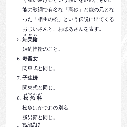
く添い遂げるという願いを込めたもの。
能の歌詞で有名な「高砂」と能の元とな
った「相生の松」という伝説に出てくる
おじいさんと、おばあさんを表す。
ゆびわ
結美輪
婚約指輪のこと。
寿留女
関東式と同じ。
子生婦
関東式と同じ。
しょうぎょりょう
松魚料
松魚はかつおの別名。
勝男節と同じ。
せいしゅりょう