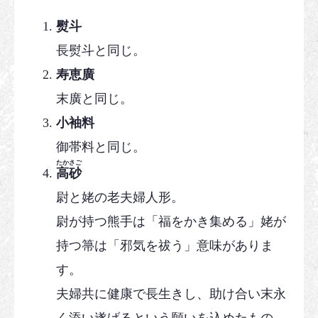
熨斗
長熨斗と同じ。
寿恵廣
末廣と同じ。
小袖料
御帯料と同じ。
たかさご
高砂
尉と姥の老夫婦人形。
尉が持つ熊手は「福をかき集める」姥が
持つ箒は「邪気を祓う」意味がありま
す。
夫婦共に健康で長生きし、助け合い末永