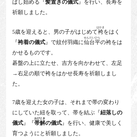
ばし始める『
髪置きの儀式
』を行い、長寿を
祈願しました。
はかま
5歳を迎えると、男の子がはじめて
袴
をはく
せんだいひら
『
袴着の儀式
』で紋付羽織に
仙台平
の袴をは
かせるものです。
碁盤の上に立たせ、吉方を向かわせて、左足
→右足の順で袴をはかせ長寿を祈願しまし
た。
7歳を迎えた女の子は、それまで帯の変わり
にしていた紐を取って、帯を結ぶ『
紐落しの
おびとき
儀式
』『
帯解
の儀式
』を行い、健康で美しく
育つようにと祈願しました。