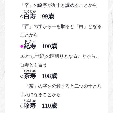
「卒」の略字が九十と読めることから
はくじゅ
○
白寿
99歳
「百」の字から一を取ると「白」となる
ことから
きじゅ
●
紀寿
100歳
100年(1世紀)の区切りとなることから。
百寿とも言う
ちゃじゅ
○
茶寿
108歳
「茶」の字を分解すると二つの十と八
十八になることから
ちんじゅ
○
珍寿
110歳