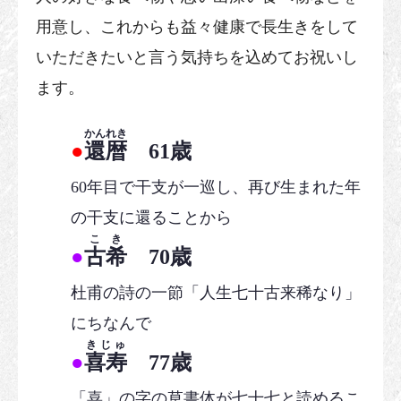
用意し、これからも益々健康で長生きをして
いただきたいと言う気持ちを込めてお祝いし
ます。
かんれき
●
還暦
61歳
60年目で干支が一巡し、再び生まれた年
の干支に還ることから
こき
●
古希
70歳
杜甫の詩の一節「人生七十古来稀なり」
にちなんで
きじゅ
●
喜寿
77歳
「喜」の字の草書体が七十七と読めるこ