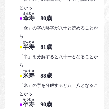
とから
さんじゅ
●
傘寿
80歳
「傘」の字の略字が八十と読めることか
ら
はんじゅ
●
半寿
81歳
「半」を分解すると八十一となることか
ら
べいじゅ
●
米寿
88歳
「米」の字を分解すると八十八となるこ
とから
そつじゅ
●
卒寿
90歳