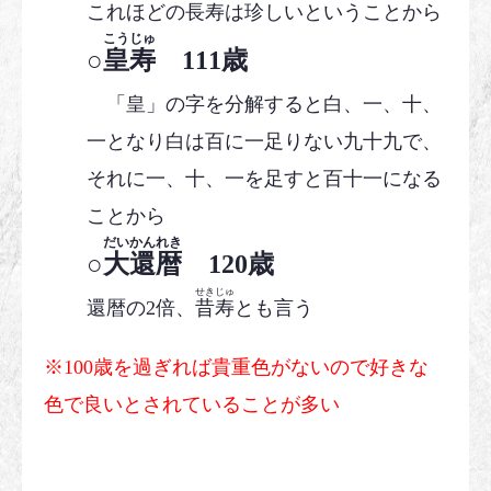
これほどの長寿は珍しいということから
こうじゅ
○
皇寿
111歳
「皇」の字を分解すると白、一、十、
一となり白は百に一足りない九十九で、
それに一、十、一を足すと百十一になる
ことから
だいかんれき
○
大還暦
120歳
せきじゅ
還暦の2倍、
昔寿
とも言う
※100歳を過ぎれば貴重色がないので好きな
色で良いとされていることが多い